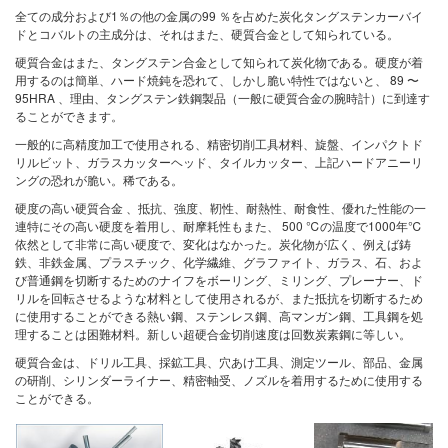
全ての成分および1％の他の金属の99 ％を占めた炭化タングステンカーバイ
ドとコバルトの主成分は、それはまた、硬質合金として知られている。
硬質合金はまた、タングステン合金として知られて炭化物である。硬度が着
用するのは簡単、ハード焼鈍を恐れて、しかし脆い特性ではないと、 89 〜
95HRA 、理由、タングステン鉄鋼製品（一般に硬質合金の腕時計）に到達す
ることができます。
一般的に高精度加工で使用される、精密切削工具材料、旋盤、インパクトド
リルビット、ガラスカッターヘッド、タイルカッター、上記ハードアニーリ
ングの恐れが脆い。稀である。
硬度の高い硬質合金 、抵抗、強度、靭性、耐熱性、耐食性、優れた性能の一
連特にその高い硬度を着用し、耐摩耗性もまた、 500 ℃の温度で1000年℃
依然として非常に高い硬度で、変化はなかった。炭化物が広く、例えば鋳
鉄、非鉄金属、プラスチック、化学繊維、グラファイト、ガラス、石、およ
び普通鋼を切断するためのナイフをボーリング、ミリング、プレーナー、ド
リルを回転させるような材料として使用されるが、また抵抗を切断するため
に使用することができる熱い鋼、ステンレス鋼、高マンガン鋼、工具鋼を処
理することは困難材料。新しい超硬合金切削速度は回数炭素鋼に等しい。
硬質合金は、ドリル工具、採鉱工具、穴あけ工具、測定ツール、部品、金属
の研削、シリンダーライナー、精密軸受、ノズルを着用するために使用する
ことができる。