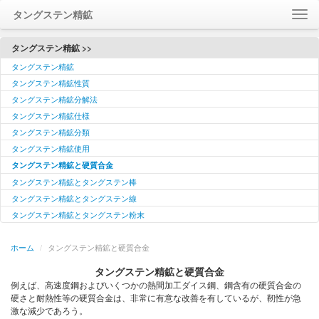
タングステン精鉱
ホーム
タングステン精鉱 >>
タングステン精鉱
について
タングステン精鉱性質
連絡
タングステン精鉱分解法
訪問
タングステン精鉱仕様
メッセージ
タングステン精鉱分類
タングステン精鉱使用
Language / 語言
タングステン精鉱と硬質合金
タングステン精鉱とタングステン棒
タングステン精鉱とタングステン線
タングステン精鉱とタングステン粉末
ホーム
/
タングステン精鉱と硬質合金
タングステン精鉱と硬質合金
例えば、高速度鋼およびいくつかの熱間加工ダイス鋼、鋼含有の硬質合金の
硬さと耐熱性等の硬質合金は、非常に有意な改善を有しているが、靭性が急
激な減少であろう。