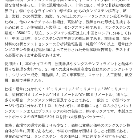
要な食材を使った、非常に汎用性の高い、非常に低く、希少な非鉄鉱物の世
界です。特に小さなラインの白い砂の鉱山からのタングステン鉱石は、鉱
山、製粉、水の再選挙、精製、 95％以上のグレードタングステン鉱石を得る
ために、他のマルチチャネル技術は、高温炉は、洗練された形状を生成する
ために後にした後完成した製品は、タングステン棒である。タングステンの
融点： 3500 ℃ 。現在、タングステン鉱石は主に中国とロシアに分布してお
り、中国は現在、タングステンの世界最大の輸出国である。非鉄金属、電子
材料の分析とテストセンターの分析試験報告書：純度99.95％以上、通常はタ
ングステン金例えば認証局によって発行された分析試験報告書を、テストす
る必要があります必要があります。
使用法：1、車のナイフの刃、照明器具やタングステンフィラメントと熱体の
様々な処理を実行する。2、種々の成分を鋳造高度な自動車のクランクシャフ
ト、シリンダー成分、耐熱鋼。3、広く軍事製品、ロケット、人工衛星、航空
機、船舶で使用される。
仕様：通常に分かれて： 12ミリメートル* 12ミリメートル* 360ミリメート
ル、短冊状14ミリメートル* 14ミリメートル*の480ミリメートル、我々は、
多くの場合、タングステン棒に言及することである。一般的に、小型パッケ
ージや包装に分かれて1キロ、約それぞれ。通常箱につきキロの小さなパッキ
ングカートンまたはプラスチックの箱の包装は、約7ボックスです。木製ユニ
ットボックスの通常5箱の30キロを持つ大規模なパッケージ。
価格：市場での通常の量よりも少なく、価格は変動と価格のタングステン棒
自体が非常に高価であるため、市場での価格が団結することは困難である。
現在の状況では、タングステン、金の価格は、主に純度を区別するために、