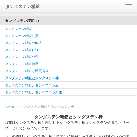
タングステン精鉱
ホーム
タングステン精鉱 >>
タングステン精鉱
について
タングステン精鉱性質
連絡
タングステン精鉱分解法
訪問
タングステン精鉱仕様
メッセージ
タングステン精鉱分類
タングステン精鉱使用
Language / 語言
タングステン精鉱と硬質合金
タングステン精鉱とタングステン棒
タングステン精鉱とタングステン線
タングステン精鉱とタングステン粉末
ホーム
/
タングステン精鉱とタングステン棒
タングステン精鉱とタングステン棒
以前はタングステン棒と呼ばれるタングステン棒タングステン金属ストリッ
プ、として知られています。
商品の説明：タングステン棒は年間生産量がキャスティング材料のための主