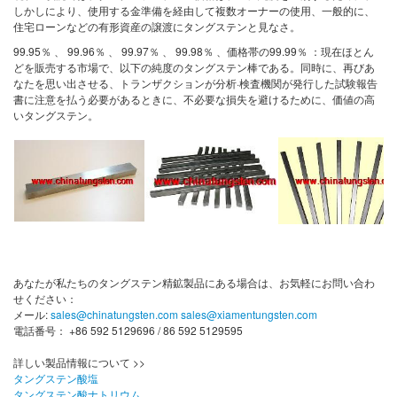
しかしにより、使用する金準備を経由して複数オーナーの使用、一般的に、
住宅ローンなどの有形資産の譲渡にタングステンと見なさ。
99.95％ 、 99.96％ 、 99.97％ 、 99.98％ ​​、価格帯の99.99％ ：現在ほとん
どを販売する市場で、以下の純度のタングステン棒である。同時に、再びあ
なたを思い出させる、トランザクションが分析·検査機関が発行した試験報告
書に注意を払う必要があるときに、不必要な損失を避けるために、価値の高
いタングステン。
あなたが私たちのタングステン精鉱製品にある場合は、お気軽にお問い合わ
せください：
メール:
sales@chinatungsten.com
sales@xiamentungsten.com
電話番号： +86 592 5129696 / 86 592 5129595
詳しい製品情報について >>
タングステン酸塩
タングステン酸ナトリウム