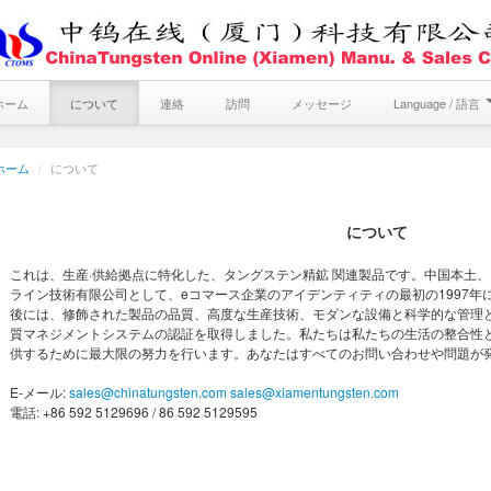
ホーム
について
連絡
訪問
メッセージ
Language / 語言
ホーム
/
について
について
これは、生産·供給拠点に特化した、タングステン精鉱 関連製品です。中国本土
ライン技術有限公司として、eコマース企業のアイデンティティの最初の1997年
後には、修飾された製品の品質、高度な生産技術、モダンな設備と科学的な管理と、
質マネジメントシステムの認証を取得しました。私たちは私たちの生活の整合性
供するために最大限の努力を行います。あなたはすべてのお問い合わせや問題が
E-メール:
sales@chinatungsten.com
sales@xiamentungsten.com
電話: +86 592 5129696 / 86 592 5129595