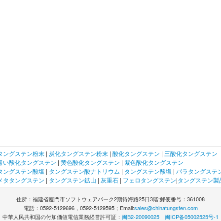
タングステン粉末
|
炭化タングステン粉末
|
酸化タングステン
|
三酸化タングステン
青い酸化タングステン
|
黄色酸化タングステン
|
紫色酸化タングステン
タングステン酸塩
|
タングステン酸ナトリウム
|
タングステン酸塩
|
パラタングステ
メタタングステン
|
タングステン鉱山
|
灰重石
|
フェロタングステン
|
タングステン製
住所：福建省廈門市ソフトウェアパーク2期待海路25日3階;郵便番号：361008
電話：0592-5129696，0592-5129595；Email:
sales@chinatungsten.com
中華人民共和国の付加価値電信業務経営許可証：
闽B2-20090025
闽ICP备05002525号-1