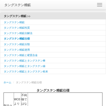
タングステン精鉱
ホーム
タングステン精鉱 >>
タングステン精鉱
について
タングステン精鉱性質
連絡
タングステン精鉱分解法
訪問
タングステン精鉱仕様
メッセージ
タングステン精鉱分類
タングステン精鉱使用
Language / 語言
タングステン精鉱と硬質合金
タングステン精鉱とタングステン棒
タングステン精鉱とタングステン線
タングステン精鉱とタングステン粉末
ホーム
/
タングステン精鉱仕様
タングステン精鉱仕様
不純
WO3
物で
より
はな
製品ク