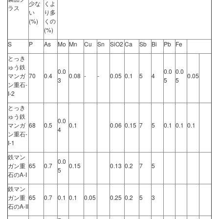
少な
くよ
ラス
い
り多
(%)
くの
(%)
S
P
As
Mo
Mn
Cu
Sn
SiO2
Ca
Sb
Bi
Pb
Fe
とっき
ゅう鉄
0.0
0.0
0.0
マンガ
70
0.4
0.08
-
-
0.05
0.1
5
4
0.05
3
5
5
ン重石-
I-2
とっき
ゅう鉄
0.0
マンガ
68
0.5
0.1
0.06
0.15
7
5
0.1
0.1
0.1
4
ン重石-
I-1
鉄マン
0.0
ガン重
65
0.7
0.15
0.13
0.2
7
5
5
石のA-I
鉄マン
ガン重
65
0.7
0.1
0.1
0.05
0.25
0.2
5
3
石のA-II