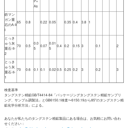
P+
As
鉄マン
ガン重
65
0.8
0.22
0.05
0.35
0.4
3.8
1
石のA-II
I
とっき
ゅう灰
0.0
0.01
70
0.5
0.07
0.4
0.2
0.15
3
0.1
2
重石-II-
5
5
2
とっき
ゅう灰
70
0.6
0.1
0.1
0.02
0.5
0.25
0.2
3
0.2
3
重石-II-
1
検査基準
タングステン精鉱GB/T4414-84「パッケージングタングステン精鉱サンプリ
ング、サンプル調製法」とGB6150.1検査〜6150.19から85"のタングステン精
鉱化学分析方法」による。
あなたが私たちのタングステン精鉱製品にある場合は、お気軽にお問い合わ
せください：